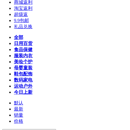
商城返利
淘宝返利
超级返
9.9包邮
礼品兑换
全部
日用百货
食品保健
服装内衣
美妆个护
母婴童装
鞋包配饰
数码家电
运动户外
今日上新
默认
最新
销量
价格