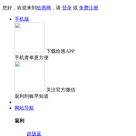
您好，欢迎来到
给惠网
，请
登录
或
免费注册
手机版
下载
给惠APP
手机查单更方便
关注
官方微信
返利到账早知道
网站导航
返利
超级返