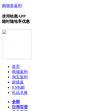
购物拿返利
使用给惠APP
随时随地享优惠
首页
商城返利
淘宝返利
超级返
9.9包邮
礼品兑换
全部
日用百货