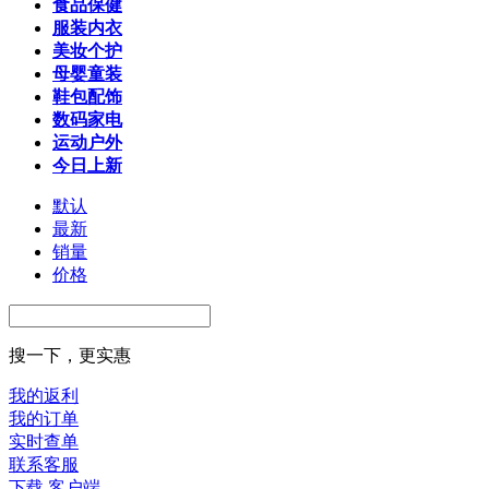
食品保健
服装内衣
美妆个护
母婴童装
鞋包配饰
数码家电
运动户外
今日上新
默认
最新
销量
价格
搜一下，更实惠
我的返利
我的订单
实时查单
联系客服
下载 客户端