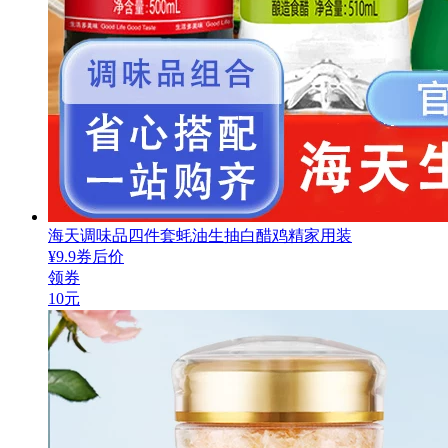
海天调味品四件套蚝油生抽白醋鸡精家用装
¥
9.9
券后价
领券
10元