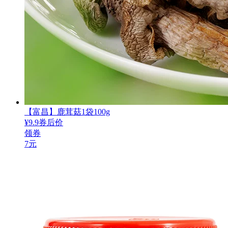
【富昌】鹿茸菇1袋100g
¥
9.9
券后价
领券
7元