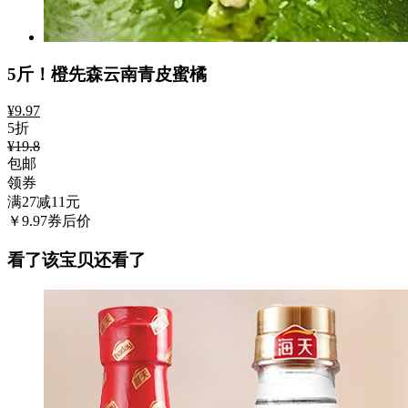
5斤！橙先森云南青皮蜜橘
¥
9.97
5折
¥19.8
包邮
领券
满27减11
元
￥
9.97
券后价
看了该宝贝还看了