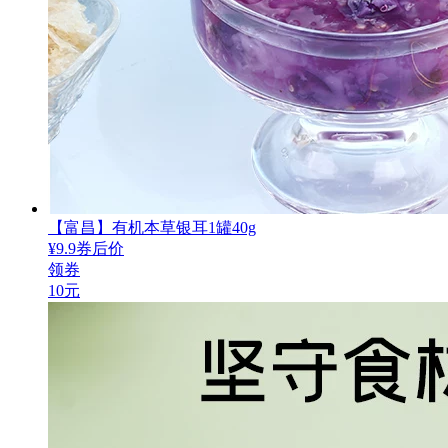
【富昌】有机本草银耳1罐40g
¥
9.9
券后价
领券
10元