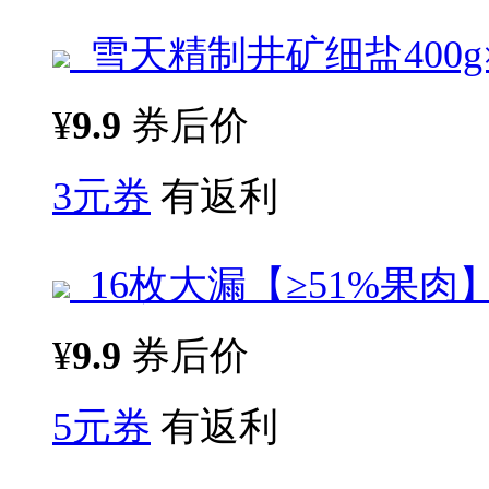
雪天精制井矿细盐400g
¥
9.9
券后价
3元券
有返利
16枚大漏【≥51%果
¥
9.9
券后价
5元券
有返利