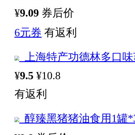
¥
9.09
券后价
6元券
有返利
上海特产功德林多口味苏
¥
9.5
¥10.8
有返利
醇臻黑猪猪油食用1罐*3