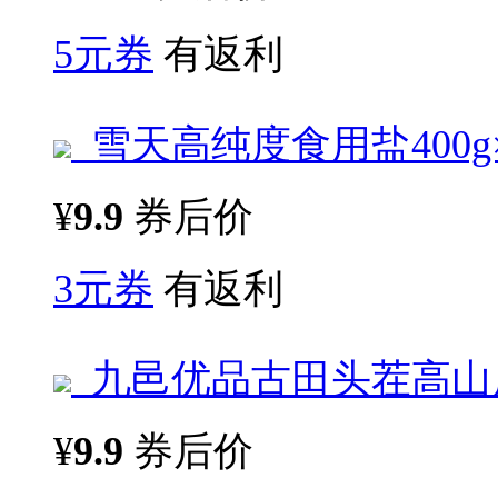
5元券
有返利
雪天高纯度食用盐400g
¥
9.9
券后价
3元券
有返利
九邑优品古田头茬高山鹿
¥
9.9
券后价