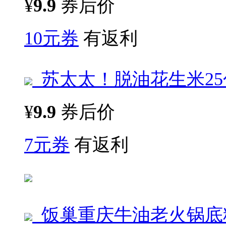
¥
9.9
券后价
10元券
有返利
苏太太！脱油花生米25包
¥
9.9
券后价
7元券
有返利
饭巢重庆牛油老火锅底料