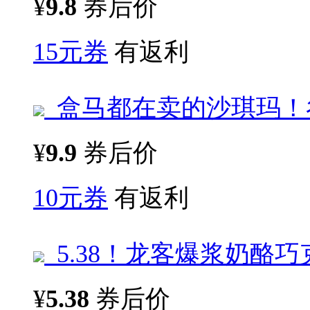
¥
9.8
券后价
15元券
有返利
盒马都在卖的沙琪玛！
¥
9.9
券后价
10元券
有返利
5.38！龙客爆浆奶酪巧
¥
5.38
券后价