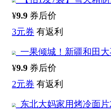
¥
9.9
券后价
3元券
有返利
一果倾城！新疆和田大枣5
¥
9.9
券后价
2元券
有返利
东北大妈家用烤冷面片2