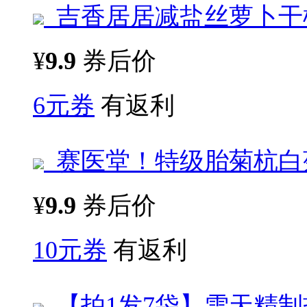
吉香居居减盐丝萝卜干
¥
9.9
券后价
6元券
有返利
赛医堂！特级胎菊杭白
¥
9.9
券后价
10元券
有返利
【拍1发7袋】雪天精制