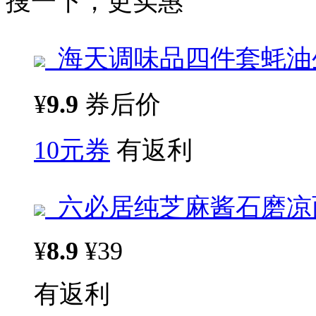
搜一下，更实惠
海天调味品四件套蚝油
¥
9.9
券后价
10元券
有返利
六必居纯芝麻酱石磨凉面
¥
8.9
¥39
有返利