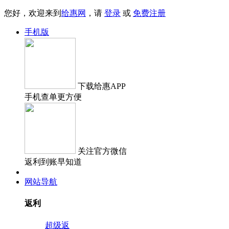
您好，欢迎来到
给惠网
，请
登录
或
免费注册
手机版
下载
给惠APP
手机查单更方便
关注
官方微信
返利到账早知道
网站导航
返利
超级返