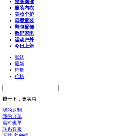
食品保健
服装内衣
美妆个护
母婴童装
鞋包配饰
数码家电
运动户外
今日上新
默认
最新
销量
价格
搜一下，更实惠
我的返利
我的订单
实时查单
联系客服
下载 客户端