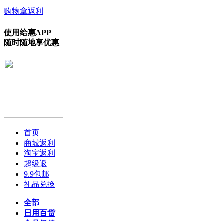
购物拿返利
使用给惠APP
随时随地享优惠
首页
商城返利
淘宝返利
超级返
9.9包邮
礼品兑换
全部
日用百货