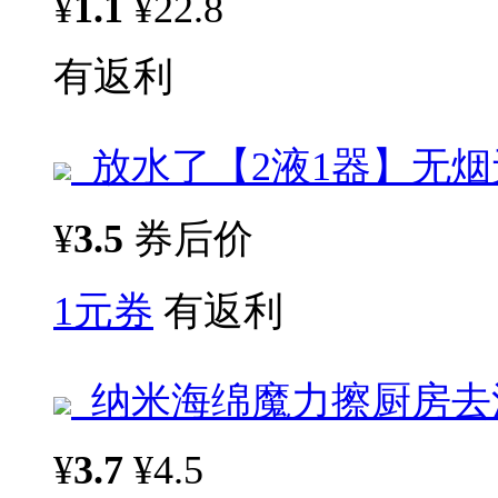
¥
1.1
¥22.8
有返利
放水了【2液1器】无
¥
3.5
券后价
1元券
有返利
纳米海绵魔力擦厨房去
¥
3.7
¥4.5