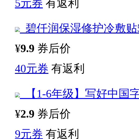
5元券
有返利
碧仟润保湿修护冷敷贴5
¥
9.9
券后价
40元券
有返利
【1-6年级】写好中国
¥
2.9
券后价
9元券
有返利