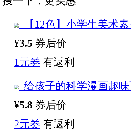
搜一下，更实惠
【12色】小学生美术
¥
3.5
券后价
1元券
有返利
给孩子的科学漫画趣味
¥
5.8
券后价
2元券
有返利