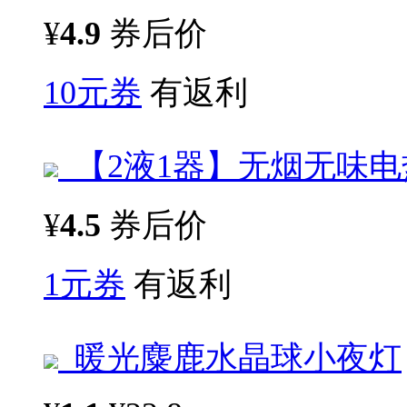
¥
4.9
券后价
10元券
有返利
【2液1器】无烟无味
¥
4.5
券后价
1元券
有返利
暖光麋鹿水晶球小夜灯