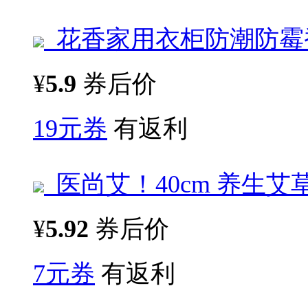
花香家用衣柜防潮防霉香
¥
5.9
券后价
19元券
有返利
医尚艾！40cm 养生艾
¥
5.92
券后价
7元券
有返利