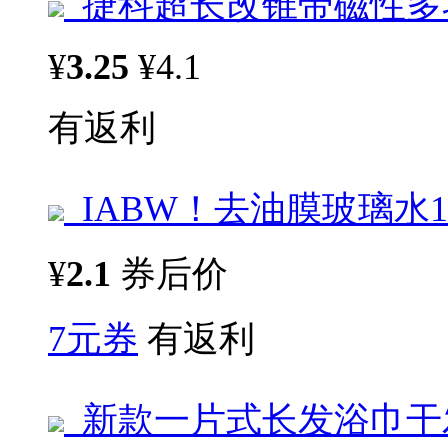
捷科超长改锥带磁性多
¥
3.25
¥4.1
有返利
IABW！去油膜玻璃水1.
¥
2.1
券后价
7元券
有返利
新款一片式长发浴巾干