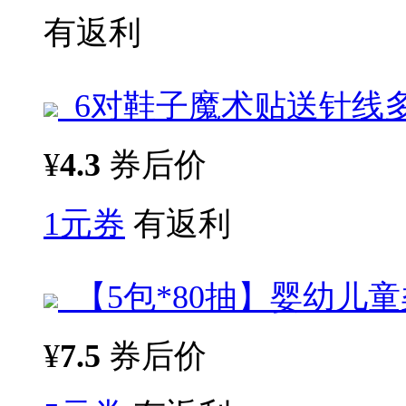
有返利
6对鞋子魔术贴送针线
¥
4.3
券后价
1元券
有返利
【5包*80抽】婴幼儿
¥
7.5
券后价