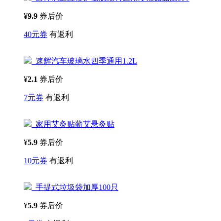
¥
9.9
券后价
40元券
有返利
速辉汽车玻璃水四季通用1.2L
¥
2.1
券后价
7元券
有返利
家用艾灸贴蕲艾悬灸贴
¥
5.9
券后价
10元券
有返利
手提式垃圾袋加厚100只
¥
5.9
券后价