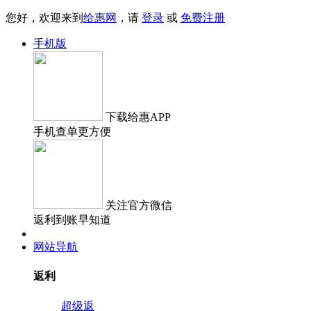
您好，欢迎来到
给惠网
，请
登录
或
免费注册
手机版
下载
给惠APP
手机查单更方便
关注
官方微信
返利到账早知道
网站导航
返利
超级返