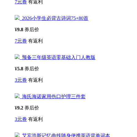
7元券
有返利
2026小学生必背古诗词75+80首
¥
9.8
券后价
7元券
有返利
预备三年级英语零基础入门人教版
¥
5.8
券后价
3元券
有返利
海氏海诺家用伤口护理三件套
¥
9.2
券后价
3元券
有返利
艾宾浩斯记忆曲线随身便携英语背单词本