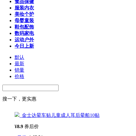
食品保健
服装内衣
美妆个护
母婴童装
鞋包配饰
数码家电
运动户外
今日上新
默认
最新
销量
价格
搜一下，更实惠
金士达晕车贴儿童成人耳后晕船10贴
¥
8.9
券后价