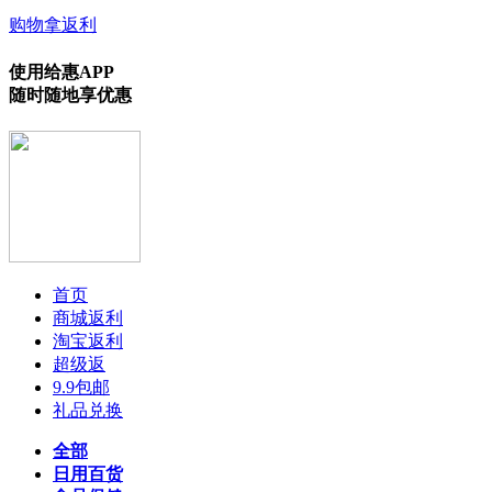
购物拿返利
使用给惠APP
随时随地享优惠
首页
商城返利
淘宝返利
超级返
9.9包邮
礼品兑换
全部
日用百货