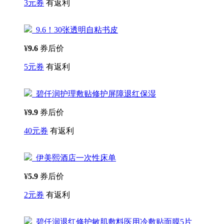
3元券
有返利
9.6！30张透明自粘书皮
¥
9.6
券后价
5元券
有返利
碧仟润护理敷贴修护屏障退红保湿
¥
9.9
券后价
40元券
有返利
伊美熙酒店一次性床单
¥
5.9
券后价
2元券
有返利
碧仟润退红修护敏肌敷料医用冷敷贴面膜5片