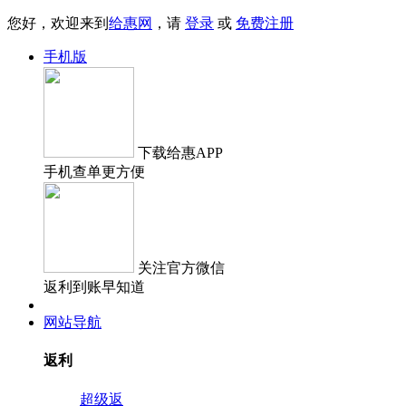
您好，欢迎来到
给惠网
，请
登录
或
免费注册
手机版
下载
给惠APP
手机查单更方便
关注
官方微信
返利到账早知道
网站导航
返利
超级返