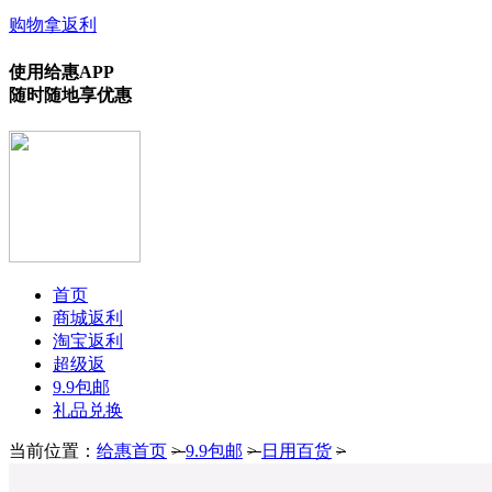
购物拿返利
使用给惠APP
随时随地享优惠
首页
商城返利
淘宝返利
超级返
9.9包邮
礼品兑换
当前位置：
给惠首页
>
9.9包邮
>
日用百货
>