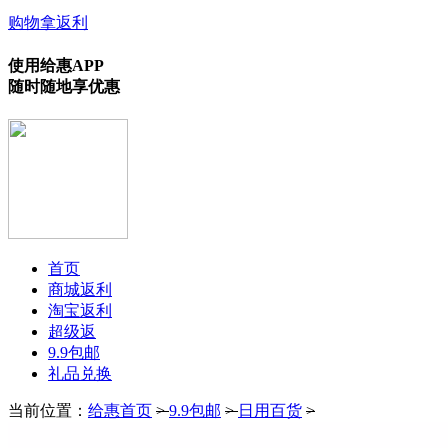
购物拿返利
使用给惠APP
随时随地享优惠
首页
商城返利
淘宝返利
超级返
9.9包邮
礼品兑换
当前位置：
给惠首页
>
9.9包邮
>
日用百货
>