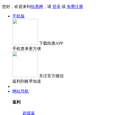
您好，欢迎来到
给惠网
，请
登录
或
免费注册
手机版
下载
给惠APP
手机查单更方便
关注
官方微信
返利到账早知道
网站导航
返利
超级返