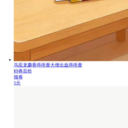
马应龙麝香痔疮膏大便出血痔疮膏
¥
9
券后价
领券
5元