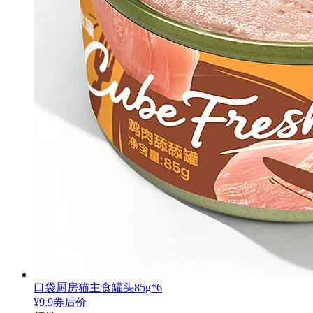
口袋厨房猫主食罐头85g*6
¥
9.9
券后价