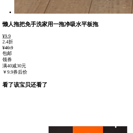
懒人拖把免手洗家用一拖净吸水平板拖
¥
9.9
2.4折
¥40.9
包邮
领券
满40减30
元
￥
9.9
券后价
看了该宝贝还看了