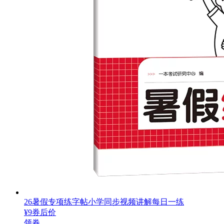
26暑假专项练字帖小学同步视频讲解每日一练
¥
9
券后价
领券