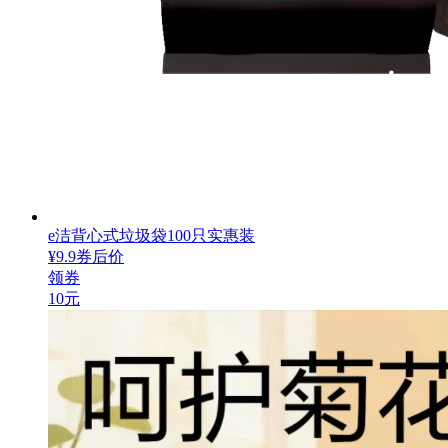
e洁背心式垃圾袋100只实惠装
¥
9.9
券后价
领券
10元