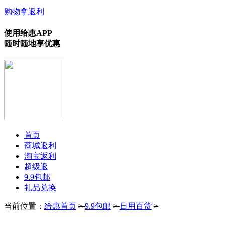
购物拿返利
使用给惠APP
随时随地享优惠
首页
商城返利
淘宝返利
超级返
9.9包邮
礼品兑换
当前位置：
给惠首页
>
9.9包邮
>
日用百货
>