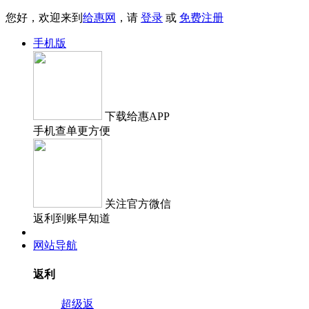
您好，欢迎来到
给惠网
，请
登录
或
免费注册
手机版
下载
给惠APP
手机查单更方便
关注
官方微信
返利到账早知道
网站导航
返利
超级返