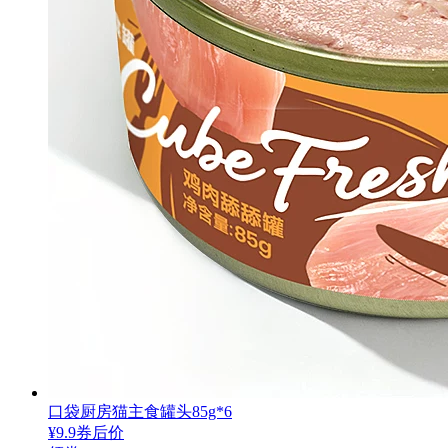
口袋厨房猫主食罐头85g*6
¥
9.9
券后价