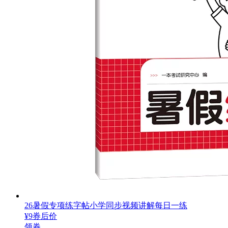
26暑假专项练字帖小学同步视频讲解每日一练
¥
9
券后价
领券