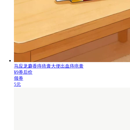
马应龙麝香痔疮膏大便出血痔疮膏
¥
9
券后价
领券
5元