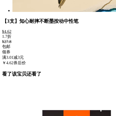
【3支】知心耐摔不断墨按动中性笔
¥
4.62
1.7折
¥27.8
包邮
领券
满3.01减3
元
￥
4.62
券后价
看了该宝贝还看了