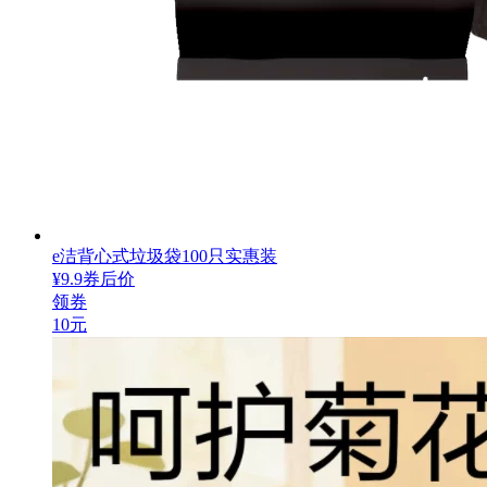
e洁背心式垃圾袋100只实惠装
¥
9.9
券后价
领券
10元